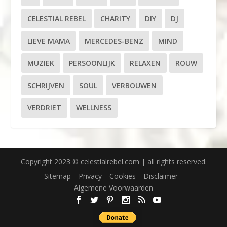
CELESTIAL REBEL
CHARITY
DIY
DJ
LIEVE MAMA
MERCEDES-BENZ
MIND
MUZIEK
PERSOONLIJK
RELAXEN
ROUW
SCHRIJVEN
SOUL
VERBOUWEN
VERDRIET
WELLNESS
Copyright 2023 © celestialrebel.com | all rights reserved.
Sitemap
Privacy
Cookies
Disclaimer
Algemene Voorwaarden