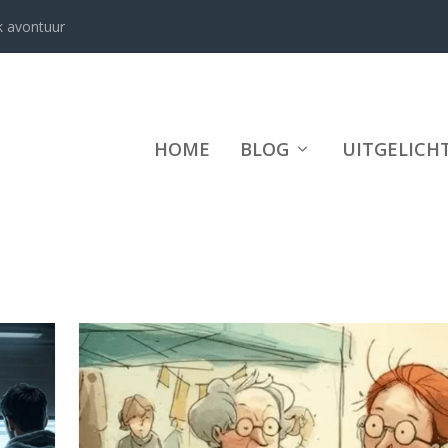
k avontuur
HOME
BLOG
UITGELICH