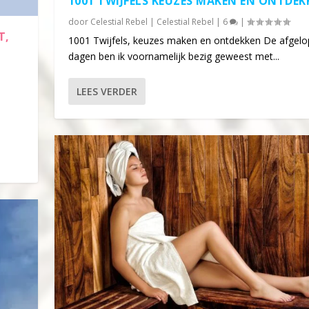
1001 TWIJFELS KEUZES MAKEN EN ONTDEK
door
Celestial Rebel
|
Celestial Rebel
|
6
|
T,
1001 Twijfels, keuzes maken en ontdekken De afgel
dagen ben ik voornamelijk bezig geweest met...
LEES VERDER