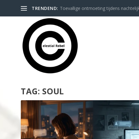
TRENDEND:
Toevallige ontmoeting tijdens nachtelij
TAG:
SOUL