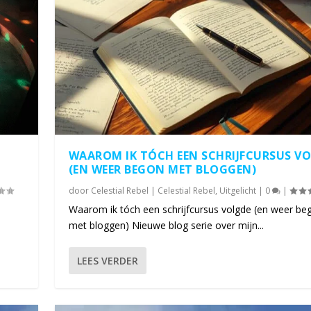
WAAROM IK TÓCH EEN SCHRIJFCURSUS V
(EN WEER BEGON MET BLOGGEN)
door
Celestial Rebel
|
Celestial Rebel
,
Uitgelicht
|
0
|
Waarom ik tóch een schrijfcursus volgde (en weer be
met bloggen) Nieuwe blog serie over mijn...
LEES VERDER