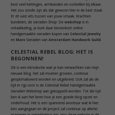
best veel kettingen, armbanden en oorbellen bij elkaar.
Het zou zonde zijn als dat gewoon hier in de kast staat.
Er zit vast iets tussen van jouw smaak. Krachten
bundelen, de sieraden Shop: De
webshop
is in
ontwikkeling, je kunt daar binnenkort online
handgemaakte sieraden kopen van
Celestial Jewelry
en
Marx
Sieraden van
Amsterdam Handwork Guild
.
CELESTIAL REBEL BLOG: HET IS
BEGONNEN!
Dit is een introductie wat je kan verwachten van mijn
nieuwe blog. Het zal moeten groeien, continue
geoptimaliseerd worden en uitgebreid. Ook zal als de
tijd er rijp voor is de Celestial Rebel Handgemaakte
Sieraden Webshop aan gekoppeld worden. Tot die tijd
ben ik aan het leren hoe je een goede blog opzet en
onderhoud. Het is een spannend avontuur wat ik hier
ben aangegaan en dit project zal continue op allerlei
manieren in ontwikkeling zijn. Hou deze website in de