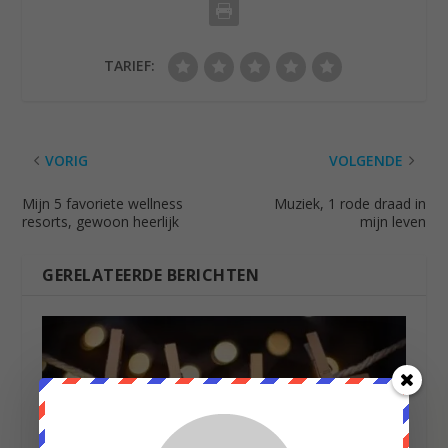
TARIEF:
VORIG
VOLGENDE
Mijn 5 favoriete wellness
Muziek, 1 rode draad in
resorts, gewoon heerlijk
mijn leven
GERELATEERDE BERICHTEN