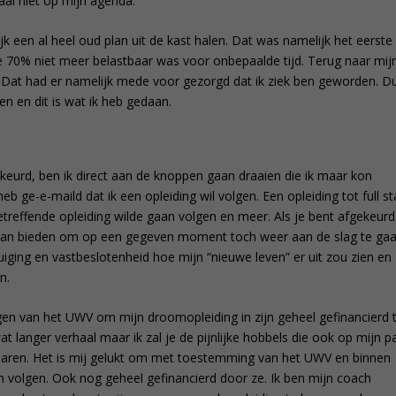
aal niet op mijn agenda.
k een al heel oud plan uit de kast halen. Dat was namelijk het eerste
ie 70% niet meer belastbaar was voor onbepaalde tijd. Terug naar mij
at had er namelijk mede voor gezorgd dat ik ziek ben geworden. D
n en dit is wat ik heb gedaan.
eurd, ben ik direct aan de knoppen gaan draaien die ik maar kon
b ge-e-maild dat ik een opleiding wil volgen. Een opleiding tot full st
etreffende opleiding wilde gaan volgen en meer. Als je bent afgekeurd
e kan bieden om op een gegeven moment toch weer aan de slag te gaa
uiging en vastbeslotenheid hoe mijn “nieuwe leven” er uit zou zien en
n.
en van het UWV om mijn droomopleiding in zijn geheel gefinancierd 
at langer verhaal maar ik zal je de pijnlijke hobbels die ook op mijn p
paren. Het is mij gelukt om met toestemming van het UWV en binnen
n volgen. Ook nog geheel gefinancierd door ze. Ik ben mijn coach