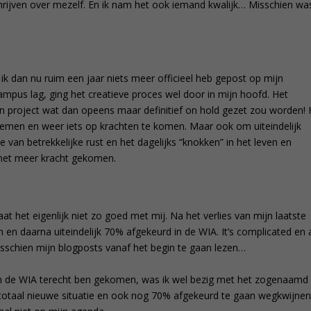
hrijven over mezelf. En ik nam het ook iemand kwalijk… Misschien was
 ik dan nu ruim een jaar niets meer officieel heb gepost op mijn
ampus lag, ging het creatieve proces wel door in mijn hoofd. Het
n project wat dan opeens maar definitief on hold gezet zou worden! 
 nemen en weer iets op krachten te komen. Maar ook om uiteindelijk
van betrekkelijke rust en het dagelijks “knokken” in het leven en
 met meer kracht gekomen.
at het eigenlijk niet zo goed met mij. Na het verlies van mijn laatste
 en daarna uiteindelijk 70% afgekeurd in de WIA. It’s complicated en 
isschien mijn blogposts vanaf het begin te gaan lezen…
in de WIA terecht ben gekomen, was ik wel bezig met het zogenaamd
otaal nieuwe situatie en ook nog 70% afgekeurd te gaan wegkwijnen