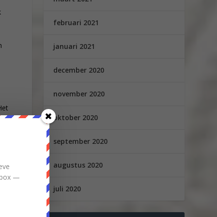
k
februari 2021
n
januari 2021
december 2020
november 2020
Het
oktober 2020
e
september 2020
augustus 2020
eve
inbox —
k
juli 2020
cht