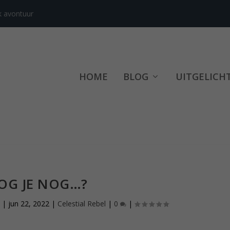
k avontuur
HOME
BLOG
UITGELICH
OG JE NOG…?
l
|
jun 22, 2022
|
Celestial Rebel
|
0
|