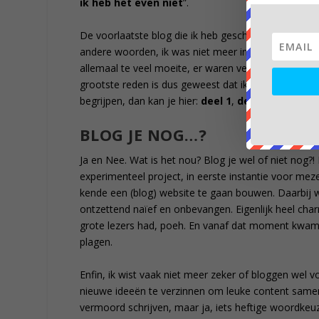
ik heb het even niet
”.
De voorlaatste blog die ik heb geschreven was een
andere woorden, ik was niet meer in staat om met r
allemaal te veel moeite, er waren verschillende red
grootste reden is dus geweest dat ik er alweer tota
begrijpen, dan kan je hier:
deel 1
,
deel 2
en
deel 3
BLOG JE NOG…?
Ja en Nee. Wat is het nou? Blog je wel of niet nog?! 
experimenteel project, in eerste instantie voor mez
kende een (blog) website te gaan bouwen. Daarbij w
ontzettend naïef en onbevangen. Eigenlijk heel cha
grote lezers had, poeh. En vanaf dat moment kwam
plagen.
Enfin, ik wist vaak niet meer zeker of bloggen wel 
nieuwe ideeën te verzinnen om leuke content samen 
vermoord schrijven, maar ja, iets heftige woordkeuze