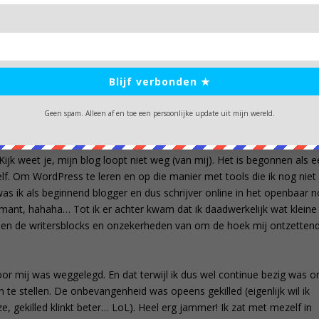
 kleine voorbode van wat ging komen: “
Bloggen?! Nu even niet…
” 
egelmaat te gaan schrijven voor mijn blogwebsite. Het koste mij
enen dat het niet goed lukte om een verhaal op papier te zetten. Maar
Blijf verbonden ★
al doorheen zat. Als je Webshop Blog deel 4 en 5 Microblog beter wilt
vinden.
Geen spam. Alleen af en toe een persoonlijke update uit mijn wereld.
Kijk weet je, mijn blog loopt niet weg (van mij). Het is begonnen als 
elf. Om WordPress te leren en op die manier met tools die ik nog niet
as ik als beginnend blogger en dus schrijver online in het openbaar 
rmant, hahaha… Tot ik er achter kwam dat ik daadwerkelijk wat kleine
en de writersblocks en onzekerheden van om de hoek mij ontzetten
voor mij was weggelegd. En dat terwijl ik dus wel continue bezig was 
te stellen. De onbevangenheid was opeens gekilled (eigenlijk wil ik
, gekilled klinkt beter… LoL). Heel erg jammer! Ik zat met mezelf in