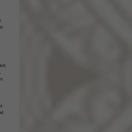
n
us
ack
,
n.
te
ad