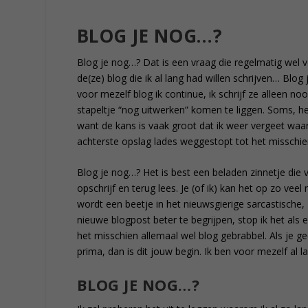
BLOG JE NOG…?
Blog je nog…? Dat is een vraag die regelmatig wel vo
de(ze) blog die ik al lang had willen schrijven… Blog
voor mezelf blog ik continue, ik schrijf ze alleen no
stapeltje “nog uitwerken” komen te liggen. Soms, h
want de kans is vaak groot dat ik weer vergeet waar
achterste opslag lades weggestopt tot het misschie
Blog je nog…? Het is best een beladen zinnetje die vr
opschrijf en terug lees. Je (of ik) kan het op zo vee
wordt een beetje in het nieuwsgierige sarcastische
nieuwe blogpost beter te begrijpen, stop ik het als 
het misschien allemaal wel blog gebrabbel. Als je ge
prima, dan is dit jouw begin. Ik ben voor mezelf al lan
BLOG JE NOG…?