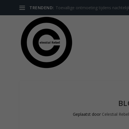
TRENDEND:
Toevallige ontmoeting tijdens nachtelij
BL
Geplaatst door
Celestial Rebe