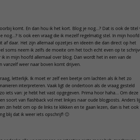
orbij komt. En dan hou ik het kort. Blog je nog…? Dat is ook de titel
 je nog…? Is ook een vraag die ik mezelf regelmatig stel. In mijn hoofd
oit af daar. Het zijn allemaal opzetjes en ideeën die dan direct op het
eel soms neem ik zelfs de moeite om het toch echt even op te schrij
 ik in mijn hoofd allemaal over blog. Dan wordt het in een van de
n vanzelf weer naar boven komt drijven.
aag, letterlijk. Ik moet er zelf een beetje om lachten als ik het zo
l manieren interpreteren. Vaak ligt de ondertoon als de vraag gesteld
, zo iets van: je hebt het vast opgegeven. Prima hoor haha… Om deze
een soort van flashback vol met linkjes naar oude blogposts. Anders lij
en zin hebt om op de links te klikken en te gaan lezen, dan is het ook
g blij dat ik weer iets opschrijf! 🙂