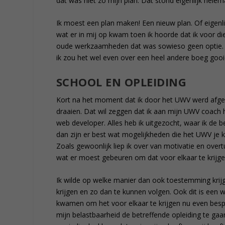
dat was niet zo mijn plan. Dat stond eigenlijk helem
Ik moest een plan maken! Een nieuw plan. Of eigenlij
wat er in mij op kwam toen ik hoorde dat ik voor d
oude werkzaamheden dat was sowieso geen optie. D
ik zou het wel even over een heel andere boeg gooie
SCHOOL EN OPLEIDING
Kort na het moment dat ik door het UWV werd afgek
draaien. Dat wil zeggen dat ik aan mijn UWV coach he
web developer. Alles heb ik uitgezocht, waar ik de b
dan zijn er best wat mogelijkheden die het UWV j
Zoals gewoonlijk liep ik over van motivatie en overt
wat er moest gebeuren om dat voor elkaar te krijge
Ik wilde op welke manier dan ook toestemming krijg
krijgen en zo dan te kunnen volgen. Ook dit is een w
kwamen om het voor elkaar te krijgen nu even bes
mijn belastbaarheid de betreffende opleiding te gaa