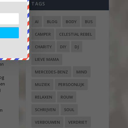
TAGS
Met
AI
BLOG
BODY
BUS
 de
CAMPER
CELESTIAL REBEL
CHARITY
DIY
DJ
LIEVE MAMA
een
MERCEDES-BENZ
MIND
nog
 en
MUZIEK
PERSOONLIJK
d
RELAXEN
ROUW
SCHRIJVEN
SOUL
om
VERBOUWEN
VERDRIET