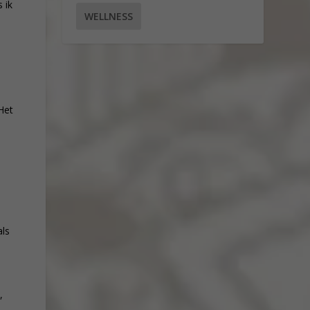
 ik
WELLNESS
Het
als
,