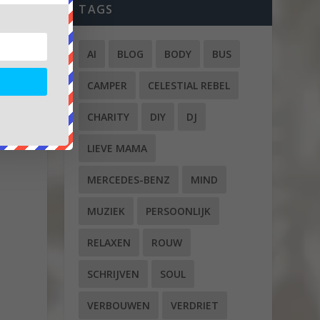
TAGS
AI
BLOG
BODY
BUS
CAMPER
CELESTIAL REBEL
e
CHARITY
DIY
DJ
r
LIEVE MAMA
MERCEDES-BENZ
MIND
MUZIEK
PERSOONLIJK
RELAXEN
ROUW
SCHRIJVEN
SOUL
n
VERBOUWEN
VERDRIET