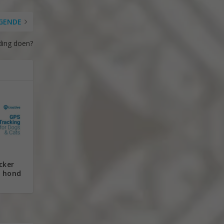
GENDE
iding doen?
cker
n hond