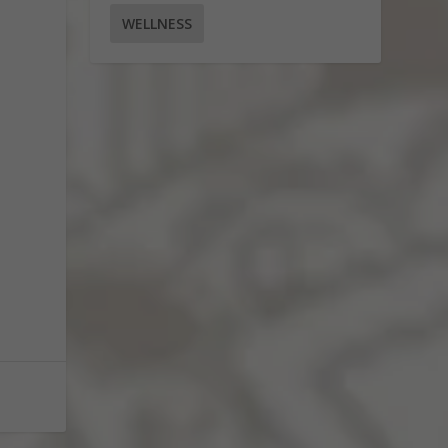
WELLNESS
a