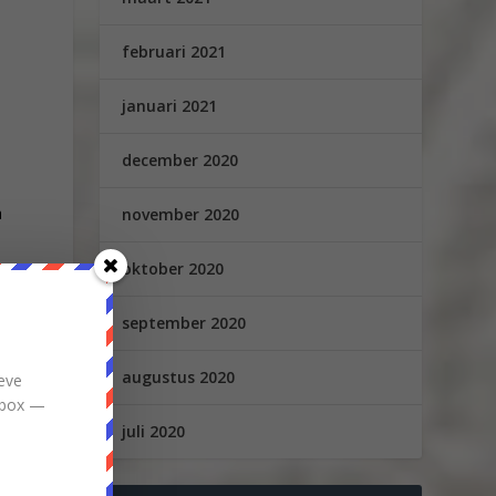
februari 2021
januari 2021
n
december 2020
a
november 2020
oktober 2020
september 2020
augustus 2020
eve
inbox —
juli 2020