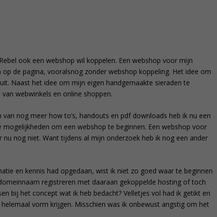
al Rebel ook een webshop wil koppelen. Een webshop voor mijn
en op de pagina, vooralsnog zonder webshop koppeling. Het idee om
 uit. Naast het idee om mijn eigen handgemaakte sieraden te
ld van webwinkels en online shoppen.
en van nog meer how to’s, handouts en pdf downloads heb ik nu een
ende mogelijkheden om een webshop te beginnen. Een webshop voor
u nog niet. Want tijdens al mijn onderzoek heb ik nog een ander
matie en kennis had opgedaan, wist ik niet zo goed waar te beginnen
domeinnaam registreren met daaraan gekoppelde hosting of toch
n bij het concept wat ik heb bedacht? Velletjes vol had ik getikt en
t helemaal vorm krijgen. Misschien was ik onbewust angstig om het