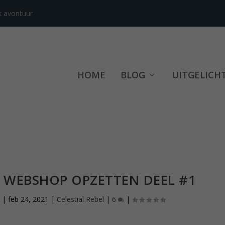
k avontuur
HOME
BLOG
UITGELICH
 WEBSHOP OPZETTEN DEEL #1
|
feb 24, 2021
|
Celestial Rebel
|
6
|