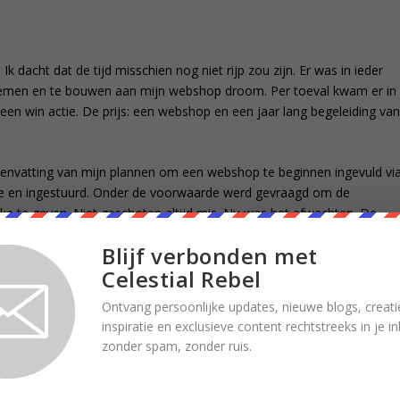
dacht dat de tijd misschien nog niet rijp zou zijn. Er was in ieder
rnemen en te bouwen aan mijn webshop droom. Per toeval kwam er in
een win actie. De prijs: een webshop en een jaar lang begeleiding va
envatting van mijn plannen om een webshop te beginnen ingevuld vi
te en ingestuurd. Onder de voorwaarde werd gevraagd om de
 te geven. Niet geschoten altijd mis. Nu was het afwachten. De
emaakt.
Blijf verbonden met
Celestial Rebel
n het educatieve platform Blogging Rebels, was ik alweer vergeten
Ontvang persoonlijke updates, nieuwe blogs, creati
inspiratie en exclusieve content rechtstreeks in je 
niet vanuit dat ik überhaupt een prijs zou winnen want er waren vast
zonder spam, zonder ruis.
 te beginnen die zouden meedoen aan de wedstrijd.
een stille minnaar hebben die mij de liefde zou verklaren? Nee, dat