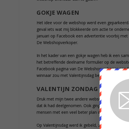
GOKJE WAGEN
Het idee voor de webshop werd even geparkeerd. Ik 
geval iets wat mij blokkeerde om actie te onde
januari op Facebook een advertentie voorbij met 
De Webshopverkoper.
In het kader van een gokje wagen heb ik een sam
het betreffende deelname formulier op de websi
Facebook pagina van De Webshopverkoper een like
winnaar zou met Valentijnsdag bekend worden g
VALENTIJN ZONDAG
Druk met mijn twee andere websites, deze blog e
dat ik had deelgenomen. Ook ging ik er eigenlijk 
mensen met een veel beter plan om een webshop
Op Valentijnsdag werd ik gebeld, zou ik dan toch 